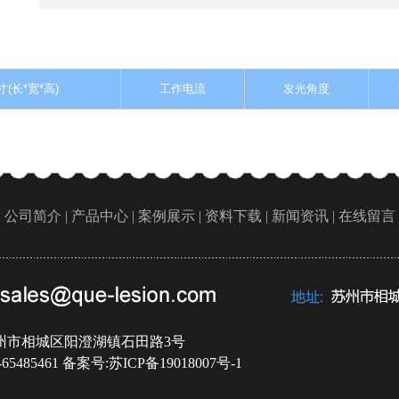
寸(长*宽*高)
工作电流
发光角度
|
公司简介 |
产品中心 |
案例展示 |
资料下载 |
新闻资讯 |
在线留言 
州市相城区阳澄湖镇石田路3号
65485461 备案号:
苏ICP备19018007号-1